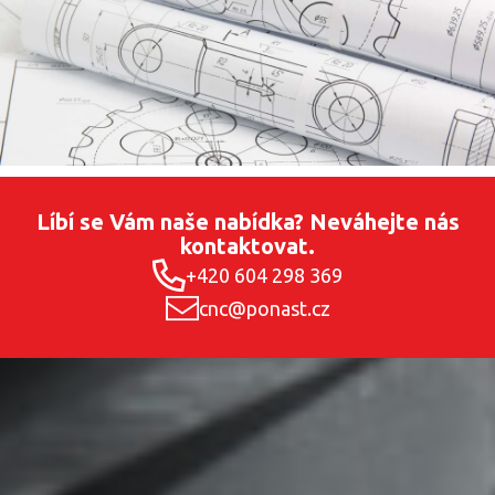
Líbí se Vám naše nabídka? Neváhejte nás
kontaktovat.
+420 604 298 369
cnc@ponast.cz