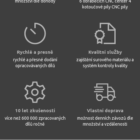
množství dle dohody
6 obráběcích CNC center 4
kotoučové pily CNC pily
Rychlé a presně
Kvalitní sluŽby
rychlé a přesné dodání
zajištění surového materiálu a
opracovávaných dílů
systém kontroly kvality
10 let zkušeností
Vlastní doprava
více než 600 000 zpracovaných
možnost denních závozů dle
dílů ročně
množství a vzdálenosti