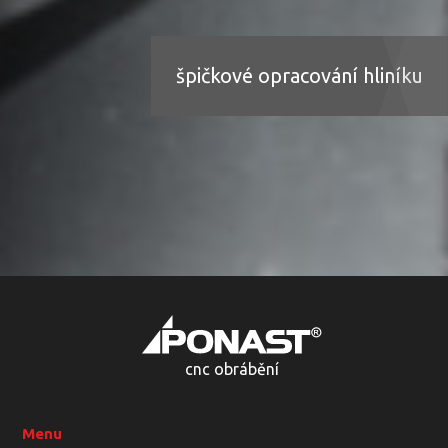
špičkové opracování hliníku
cnc obrábění
Menu