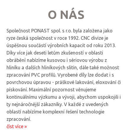
O NÁS
Společnost PONAST spol. s r.o. byla založena jako
ryze česká společnost v roce 1992. CNC divize je
úspěšnou součástí výrobních kapacit od roku 2013.
Díky více jak deseti letům zkušeností v oblasti
obrábění nabízíme kusovou i sériovou výrobu z
hliníku a dalších hliníkových slitin, dále také možnost
zpracování PVC profilů. Vyrobené díly lze dodat i s
povrchovou úpravou - práškové lakování, eloxování či
pískování. Maximální pozornost věnujeme
kontinuálnímu výzkumu a vývoji, abychom uspokojili i
ty nejnáročnější zákazníky. V každé z uvedených
oblastí nabízíme komplexní řešení technologie
zpracování.
číst více »