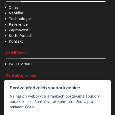
O nás
Nabídka
Technologie
Reference
Zajímavosti
Kotle Ponast
Kontakt
Certifikace
ISO TÜV 9001
Kontaktujte nás
+420 604 298 369
Správa předvoleb souborů cookie
cnc@ponast.cz
Na našich webových stránkách používáme soubory
cookie ke zlepšení uživatelského prostředí a pro
Sledujte nás
reklamní účely.